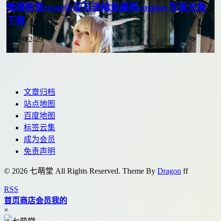
微博新晋coser@亚马逊鲶鱼最新cosplay写真合集
下载
2021-12-29
716
文章归档
站点地图
百度地图
标签云集
成为会员
免责声明
© 2026 七萌堂 All Rights Reserved. Theme By
Dragon
f
f
RSS
首页
商店
会员
我的
×