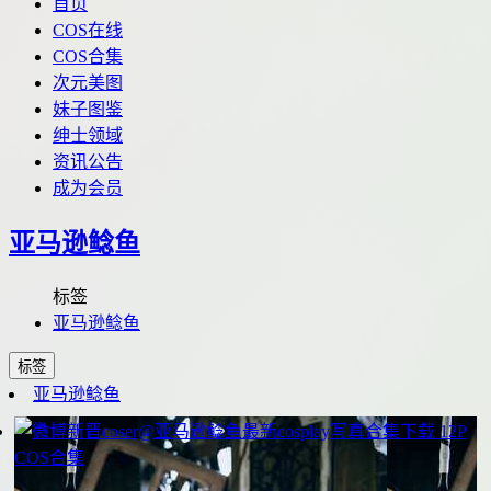
首页
COS在线
COS合集
次元美图
妹子图鉴
绅士领域
资讯公告
成为会员
亚马逊鲶鱼
标签
亚马逊鲶鱼
标签
亚马逊鲶鱼
12P
COS合集