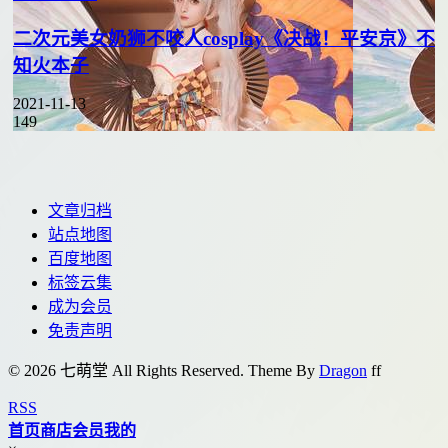
二次元美女奶狮不咬人cosplay《决战！平安京》不
知火本子
2021-11-13
149
文章归档
站点地图
百度地图
标签云集
成为会员
免责声明
© 2026 七萌堂 All Rights Reserved. Theme By
Dragon
f
f
RSS
首页
商店
会员
我的