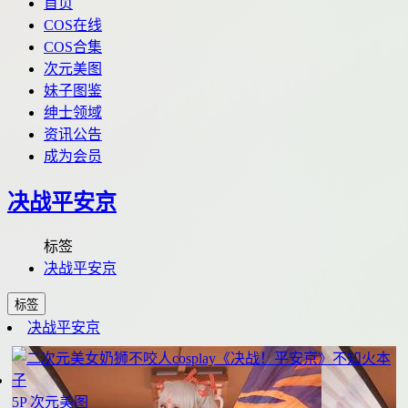
首页
COS在线
COS合集
次元美图
妹子图鉴
绅士领域
资讯公告
成为会员
决战平安京
标签
决战平安京
标签
决战平安京
5P
次元美图