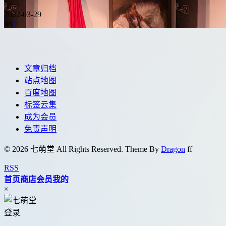
2022-03-29
68
0
文章归档
站点地图
百度地图
标签云集
成为会员
免责声明
© 2026 七萌堂 All Rights Reserved. Theme By
Dragon
f
f
RSS
首页
商店
会员
我的
×
登录