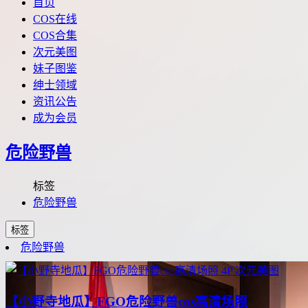
首页
COS在线
COS合集
次元美图
妹子图鉴
绅士领域
资讯公告
成为会员
危险野兽
标签
危险野兽
标签
危险野兽
4P
次元美图
【小野寺地瓜】FGO危险野兽cos高清场照