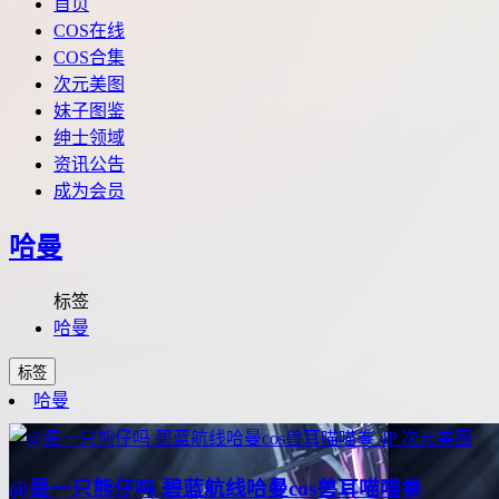
首页
COS在线
COS合集
次元美图
妹子图鉴
绅士领域
资讯公告
成为会员
哈曼
标签
哈曼
标签
哈曼
4P
次元美图
@是一只熊仔吗 碧蓝航线哈曼cos兽耳喵喵拳