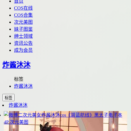
首页
COS在线
COS合集
次元美图
妹子图鉴
绅士领域
资讯公告
成为会员
炸酱沐沐
标签
炸酱沐沐
标签
炸酱沐沐
4P
次元美图