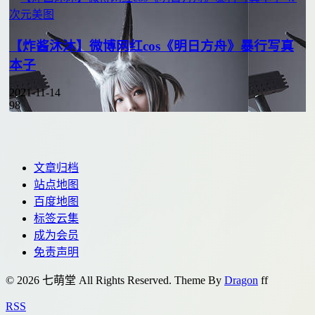
次元美图
【炸酱沐沐】微博网红cos《明日方舟》暴行写真
本子
2021-11-14
98
文章归档
站点地图
百度地图
标签云集
成为会员
免责声明
© 2026 七萌堂 All Rights Reserved. Theme By
Dragon
f
f
RSS