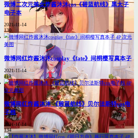
微博二次元美女炸酱沐沐cos《碧蓝航线》黑太子
电子本
2021-11-14
130
4P
次元
美图
微博网红炸酱沐沐cosplay《fate》间桐樱写真本子
2021-11-14
119
4P
次元美图
微博网红炸酱沐沐 《碧蓝航线》贝尔法斯特cos电
子档
2021-11-14
134
4P