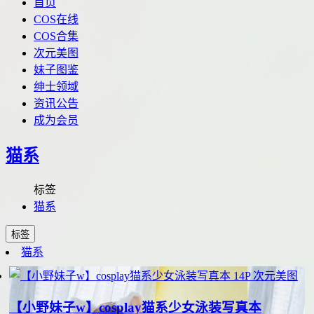
首页
COS在线
COS合集
次元美图
妹子图鉴
绅士领域
资讯公告
成为会员
猫系
标签
猫系
标签
猫系
14P
次元美图
【小野妹子w】cosplay猫系少女泳装写真本