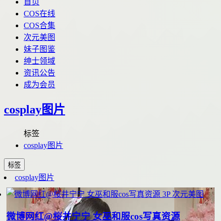
首页
COS在线
COS合集
次元美图
妹子图鉴
绅士领域
资讯公告
成为会员
cosplay图片
标签
cosplay图片
标签
cosplay图片
3P
次元美图
微博网红@桜井宁宁 女巫和服cos写真资源