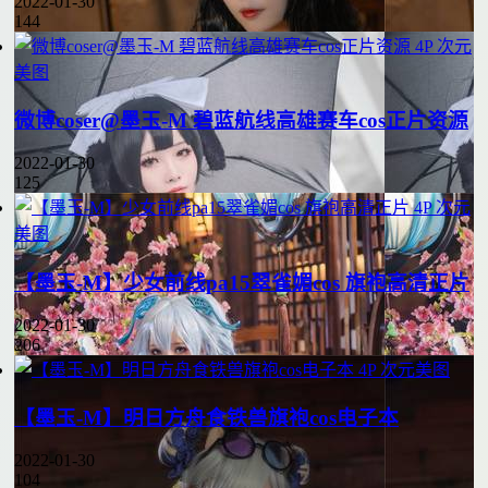
2022-01-30
144
4P
次元
美图
微博coser@墨玉-M 碧蓝航线高雄赛车cos正片资源
2022-01-30
125
4P
次元
美图
【墨玉-M】少女前线pa15翠雀媚cos 旗袍高清正片
2022-01-30
206
4P
次元美图
【墨玉-M】明日方舟食铁兽旗袍cos电子本
2022-01-30
104