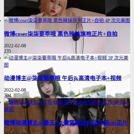
2022-02-08
308
4P
次元美图
微博coser柒柒要乖哦 黑色辣妹旗袍正片+自拍
2022-02-08
235
3P
次元美
图
动漫博主@柒柒要乖哦 午后jk高清电子本+视频
2022-02-08
704
4P
次元
美图
微博动漫博主@墨玉-M 碧蓝航线大凤礼服cos正片