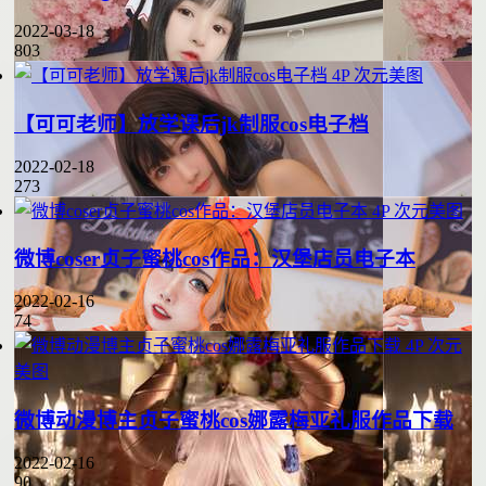
2022-03-18
803
4P
次元美图
【可可老师】放学课后jk制服cos电子档
2022-02-18
273
4P
次元美图
微博coser贞子蜜桃cos作品：汉堡店员电子本
2022-02-16
74
4P
次元
美图
微博动漫博主贞子蜜桃cos娜露梅亚礼服作品下载
2022-02-16
90