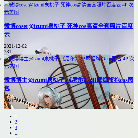
4P
次
元美图
微博coser@izumi泉桃子 死神cos高清全套照片百度
云
2021-12-02
281
4P
次
元美图
微博博主@izumi泉桃子 《尼尔》2B靡烟旗袍cos图
包
2021-12-02
341
1
2
3
...