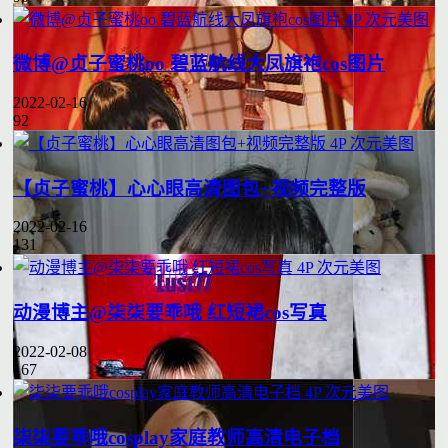
4P
次元美图
微博@贞子蜜桃oo 碧蓝航线大凤旗袍cos图片
2022-02-16
92
4P
次元美图
【贞子蜜桃】心心眼高清图包+视频完整版
2022-02-16
131
4P
次元美图
动漫博主@柒柒要乖哦 红短裙cos写真
2022-02-08
167
4P
次元美图
柒柒要乖哦cosplay家庭教师高清电子档