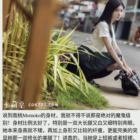
说到南桃Momoko的身材，我就不得不说那是绝对的魔鬼级
别！身材比例太好了，特别是一双大长腿又白又细特别亮眼，
她本来身高就不矮，再加上身形又比较的纤瘦，更能完美的突
显她那一双修长的美腿了！讲真的，当她穿上短裤或者短裙，