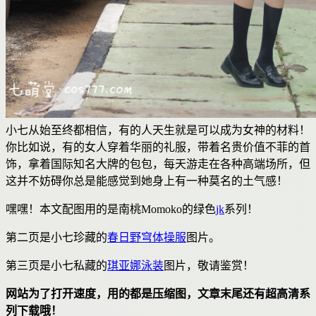
小七从始至终都相信，有的人天生就是可以成为女神的材料！
你比如说，有的女人穿着华丽的礼服，带着名贵价值不菲的首
饰，拿着国际知名大牌的包包，每天游走在各种高端场所，但
这并不妨碍你总是能感觉到她身上有一种莫名的土气感！
嘿嘿！本文配图用的是南桃Momoko的绿色
jk
系列！
第二页是小七珍藏的
春日野穹
体操服
图片。
第三页是小七私藏的
琪亚娜
泳装
图片，敬请鉴赏！
网站为了打开速度，用的都是压缩图，文章末尾还有超高清系
列下载哦！