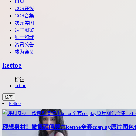
首页
COS在线
COS合集
次元美图
妹子图鉴
绅士领域
资讯公告
成为会员
kettoe
标签
kettoe
标签
kettoe
13P
理想身材！微博颜值博主kettoe全套cosplay原片图