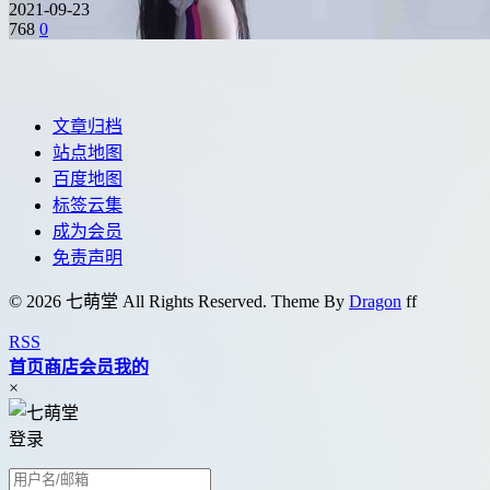
2021-09-23
768
0
文章归档
站点地图
百度地图
标签云集
成为会员
免责声明
© 2026 七萌堂 All Rights Reserved. Theme By
Dragon
f
f
RSS
首页
商店
会员
我的
×
登录