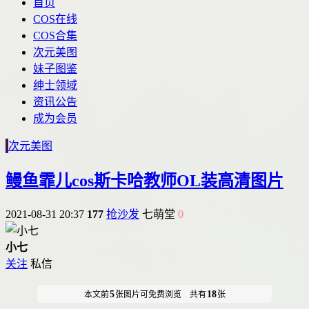
首页
COS在线
COS合集
次元美图
妹子图鉴
绅士领域
资讯公告
成为会员
次元美图
鳗鱼霏儿cos斯卡哈教师OL装高清图片
2021-08-31 20:37
177
抢沙发
七萌堂
0
小七
关注
私信
5
18
本文前
张图片可免费浏览 共有
张