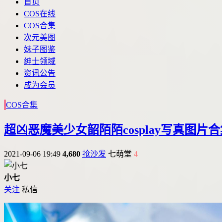
首页
COS在线
COS合集
次元美图
妹子图鉴
绅士领域
资讯公告
成为会员
COS合集
超凶恶魔美少女韶陌陌cosplay写真图片合
2021-09-06 19:49
4,680
抢沙发
七萌堂
4
小七
关注
私信