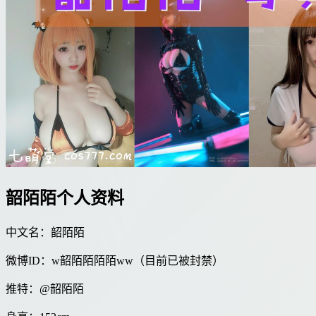
韶陌陌个人资料
中文名：韶陌陌
微博ID：w韶陌陌陌陌ww（目前已被封禁）
推特：@韶陌陌