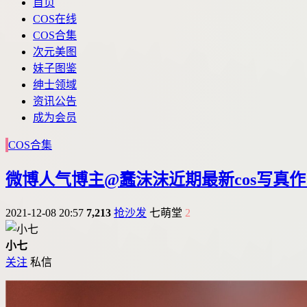
首页
COS在线
COS合集
次元美图
妹子图鉴
绅士领域
资讯公告
成为会员
COS合集
微博人气博主@蠢沫沫近期最新cos写真
2021-12-08 20:57
7,213
抢沙发
七萌堂
2
小七
关注
私信