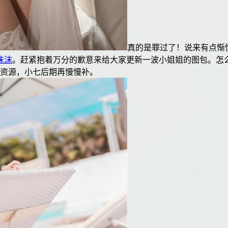
真的是罪过了！说来有点惭
沫沫
。赶紧抱着万分的歉意来给大家更新一波小姐姐的图包。怎么
多资源，小七后期再慢慢补。